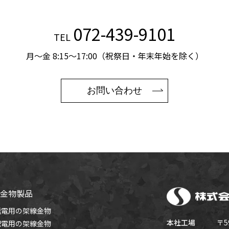
072-439-9101
TEL
月～金 8:15～17:00（祝祭日・年末年始を除く）
お問い合わせ
金物製品
送電用の架線金物
本社工場
〒5
配電用の架線金物