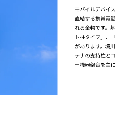
モバイルデバイ
直結する携帯電
れる金物です。
ト柱タイプ」、
があります。境
テナの支持柱と
ー機器架台を主