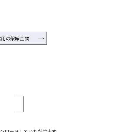
信用の架線金物
ド
ンロードしていただけます。