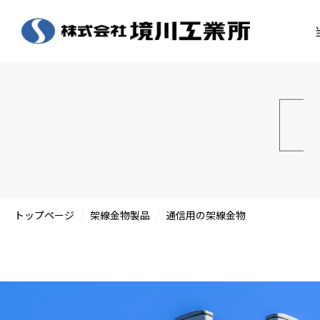
/
/
トップページ
架線金物製品
通信用の架線金物