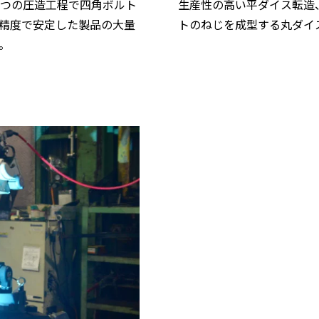
つの圧造工程で四角ボルト
生産性の高い平ダイス転造
精度で安定した製品の大量
トのねじを成型する丸ダイ
。